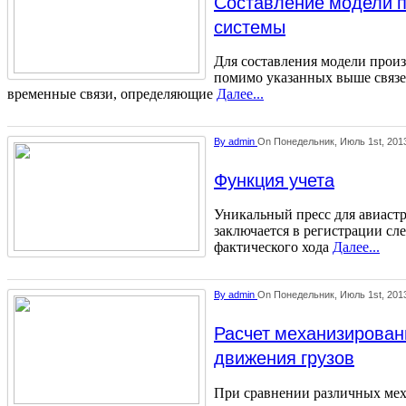
Составление модели 
системы
Для составления модели прои
помимо указанных выше связе
временные связи, определяющие
Далее...
By
admin
On Понедельник, Июль 1st, 201
Функция учета
Уникальный пресс для авиаст
заключается в регистрации с
фактического хода
Далее...
By
admin
On Понедельник, Июль 1st, 201
Расчет механизирован
движения грузов
При сравнении различных ме