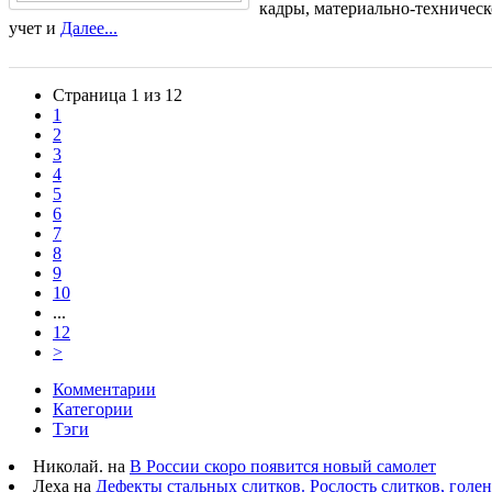
кадры, материально-техническ
учет и
Далее...
Страница 1 из 12
1
2
3
4
5
6
7
8
9
10
...
12
>
Комментарии
Категории
Тэги
Николай. на
В России скоро появится новый самолет
Леха на
Дефекты стальных слитков. Рослость слитков, голе