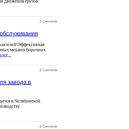
и движения грузов
0 Comments
 обслуживания
роителей!Эффективная
анных механосборочных
лее...
0 Comments
ля завода в
дится в Челябинской
оизводству
0 Comments