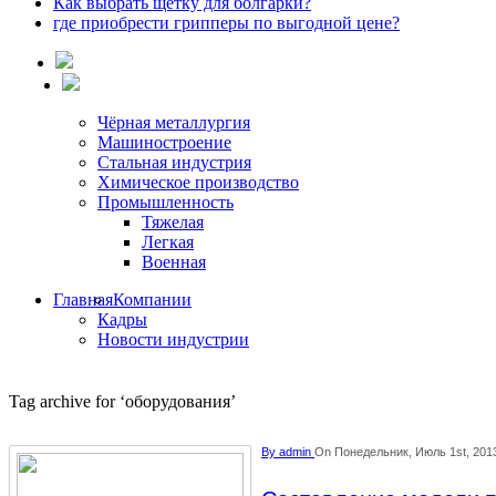
Как выбрать щетку для болгарки?
где приобрести грипперы по выгодной цене?
Чёрная металлургия
Машиностроение
Стальная индустрия
Химическое производство
Промышленность
Тяжелая
Легкая
Военная
Главная
Компании
Кадры
Новости индустрии
Tag archive for ‘оборудования’
By
admin
On Понедельник, Июль 1st, 201