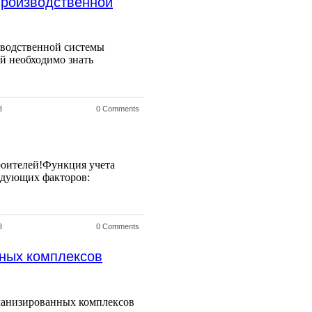
производственной
зводственной системы
й необходимо знать
3
0 Comments
роителей!Функция учета
ледующих факторов:
3
0 Comments
ных комплексов
ханизированных комплексов