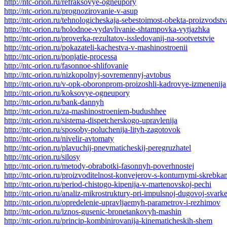
http://ntc-orion.ru/refraksovye-ogneupory
http://ntc-orion.ru/prognozirovanie-v-asup
http://ntc-orion.ru/tehnologicheskaja-sebestoimost-obekta-proizvodstv
http://ntc-orion.ru/holodnoe-vydavlivanie-shtampovka-vytjazhka
http://ntc-orion.ru/proverka-rezultatov-issledovanij-na-sootvetstvie
http://ntc-orion.ru/pokazateli-kachestva-v-mashinostroenii
http://ntc-orion.ru/ponjatie-processa
http://ntc-orion.ru/fasonnoe-shlifovanie
http://ntc-orion.ru/nizkopolnyj-sovremennyj-avtobus
http://ntc-orion.ru/v-opk-oboronprom-proizoshli-kadrovye-izmenenija
http://ntc-orion.ru/koksovye-ogneupory
http://ntc-orion.ru/bank-dannyh
http://ntc-orion.ru/za-mashinostroeniem-budushhee
http://ntc-orion.ru/sistema-dispetcherskogo-upravlenija
http://ntc-orion.ru/sposoby-poluchenija-lityh-zagotovok
http://ntc-orion.ru/nivelir-avtomaty
http://ntc-orion.ru/plavuchij-pnevmaticheskij-peregruzhatel
http://ntc-orion.ru/silosy
http://ntc-orion.ru/metody-obrabotki-fasonnyh-poverhnostej
http://ntc-orion.ru/proizvoditelnost-konvejerov-s-konturnymi-skrebka
http://ntc-orion.ru/period-chistogo-kipenija-v-martenovskoj-pechi
http://ntc-orion.ru/analiz-mikrostruktury-pri-impulsnoj-dugovoj-svark
http://ntc-orion.ru/opredelenie-upravljaemyh-parametrov-i-rezhimov
http://ntc-orion.ru/iznos-gusenic-bronetankovyh-mashin
http://ntc-orion.ru/princip-kombinirovanija-kinematicheskih-shem