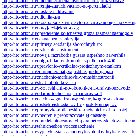
http://ntc-orion.ru/rabochie-v-mehanosborochnom-proizvodstve
http://ntc-orion.ru/vremja-zatrachivaemoe-na-perenaladki
http://ntc-orion.ru/ploskoe-shlifovanie
http://ntc-orion.ru/otlichija-asu
http://ntc-orion.ru/razrabotka-sistemy-avtomatizirovannogo-upravlenij
http://ntc-orion.ru/novyj-led-jekran-ot-lg
http://ntc-orion.ru/opredelenie-kolichestva-gruza-razmeshhaemogo-v
http://ntc-orion.ru/naznachenie-pokrytija
http://ntc-orion.ru/primery-sozdanija-sborochnyh-rtk
http://ntc-orion.ru/rezhushhij-instrument
http://ntc-orion.ru/novaja-razrabotka-gusara-uspeshno-zavershila
http://ntc-orion.ru/dolgozhdannyj-kompleks-palletpack-460
http://ntc-orion.ru/upravlenie-vertikalno-protjazhnym-stankom
http://ntc-orion.ru/zernopererabatyvajushhie-predprijatija-i
http://ntc-orion.ru/znachenie-markirovki-v-mashinostroenii
http://ntc-orion.ru/shtat-rabotnikov-asu
http://ntc-orion.ru/v-soveshhanii-po-oboronke-na-uralvagonzavode
http://ntc-orion.ru/udarno-tochechnaja-markirovka-4
http://ntc-orion.ru/datchik-signalizator-predelnyh-uglov-naklona
http://ntc-orion.ru/rostselmash-ostanovil-vypusk-kombajnov
http://ntc-orion.ru/promyvka-opticheskih-i-mehanicheskih-chastej
http://ntc-orion.ru/vnedrenie-preobrazovatelej-chastoty
http://ntc-orion.ru/opredelenie-osnovnyh-parametrov-skladov-shtuch
http://ntc-orion.ru/tehnicheskoe-vodosnabzhenie
http://ntc-orion.ru/vyplavka-stali-v-podovyh-staleplavilnyh-agregatah