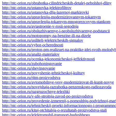
http://ntc-orion.ru/obrabotka-cilindricheskih-detalej-nebolshoj-dliny
http://ntc-orion.ru/ustanovka-jelektrofiltrov
http://ntc-orion.ru/ustanovka-dlja-lazernoj-markirovki
http://ntc-orion.ru/upravlenija-modernizirovannym-tokarnym
http://ntc-orion.ru/upravlenija-tokarnym-mnogorezcovym-stankom
http://ntc-orion.ru/aviastroenie-v-rosii-segodnja
http://ntc-orion.ru/obsluzhivaemye-i-neobsluzhivaemye-podstancii
http://ntc-orion.ru/motopompy-na-benzine-ili-na-dizele
http://ntc-orion.ru/usiliteli-jelektricheskih-signalov
http://ntc-orion.ru/vybor-ocherednosti
http://ntc-orion.ru/proton-pm-realizuet-na-praktike-idei-svoih-molody
http://ntc-orion.ru/analiz-materialov
http://ntc-orion.ru/ocenka-jekonomicheskoj-jeffektivnosti
http://ntc-orion.ru/zubohoningovanie
http://ntc-orion.ru/shevingovanie
http://ntc-orion.ru/povyshenie-tehnicheskoj-kultury
http://ntc-orion.ru/ritm-proizvodstva
http://ntc-orion.ru/avtomobilnye-vesy-modernizirovat-ili-kupit-novye
http://ntc-orion.ru/novejshaja-razrabotka-penzenskogo-radiozavoda
http://ntc-orion.ru/razgruzochnye-telezhki
http://ntc-orion.ru/v-ufe-stroitsja-zavod-po-proizvodstvu
http://ntc-orion.ru/provedenie-izmerenij-s-pomoshhju-podvizhnoj-mar
http://ntc-orion.ru/tehnicheskij-proekt-informacionnogo-i-programmn
http://ntc-orion.ru/kitaj-otchitalsja-o-rezultatah-proizvodstva-stali
http://ntc-orion.ru/jelektromobil-transport-budushhego