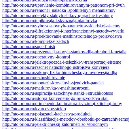
http://ntc-orion.ru/upravlenie-kombinirovannym-patronom-pri-dvuh
http://ntc-orion.ru/remont-i-naladka-ispolnitelnyh-mehanizmov
http://ntc-orion.ru/defekty-stalnyh-slitkov-gorjachie-treshhiny
http://ntc-orion.ru/tupikovaja-i-skvoznaja-planirovka
http://ntc-orion.ru/vybor-osnovnyh-parametrov-skladskoj-sistemy
http://ntc-orion.ru/difrakcionnyj-i-interferencionnyj-metody-vyverki
http://ntc-orion.ru/proektirovanie-mashinstroitelnogo-proizvodstva
http://ntc-orion.ru/kompleksy-zadach
http://ntc-orion.ru/superfinish
http://ntc-orion.ru/prezentacija-novyh-stankov-dlja-obrabotki-metalla
http://ntc-orion.ru/operativnyj-kontrol
http://ntc-orion.ru/jelektropoezda-i-telezhki-v-transportnoj-sisteme
http://ntc-orion.ru/raschet-natjazhnogo-ustrojstva-konvejera
http://ntc-orion.ru/zakony-fiziko-himicheskogo-ravnovesija-dlja
http://ntc-orion.ru/rezboshlifovanie
http://ntc-orion.ru/montazh-krovelnyh-sjendvich-panelej
http://ntc-orion.ru/markirovka-v-mashinostroenii
http://ntc-orion.ru/aspiracija-zatochnye-stanki-i-struzhkootsos
http://ntc-orion.ru/istorija-konverternogo-proizvodstva-stali
http://ntc-orion.ru/primenenie-kollimatora-i-vizirnoj-zritelnoj-truby
http://ntc-orion.ru/kvarcevoe-steklo
http://ntc-orion.ru/pokazateli-kachestva-produkcii
http://ntc-orion.ru/klassifikacija-metodov-obrabotki-po-zatrachivaemo
http://ntc-orion.ru/jelektricheskij-kalorimetr-so-vtorichnym