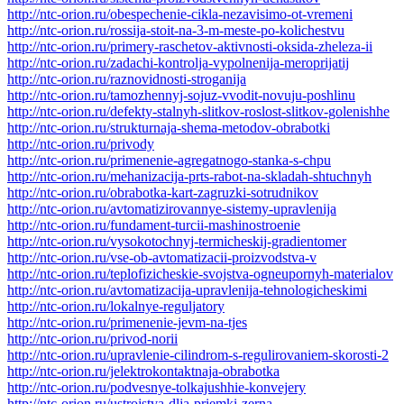
http://ntc-orion.ru/obespechenie-cikla-nezavisimo-ot-vremeni
http://ntc-orion.ru/rossija-stoit-na-3-m-meste-po-kolichestvu
http://ntc-orion.ru/primery-raschetov-aktivnosti-oksida-zheleza-ii
http://ntc-orion.ru/zadachi-kontrolja-vypolnenija-meroprijatij
http://ntc-orion.ru/raznovidnosti-stroganija
http://ntc-orion.ru/tamozhennyj-sojuz-vvodit-novuju-poshlinu
http://ntc-orion.ru/defekty-stalnyh-slitkov-roslost-slitkov-golenishhe
http://ntc-orion.ru/strukturnaja-shema-metodov-obrabotki
http://ntc-orion.ru/privody
http://ntc-orion.ru/primenenie-agregatnogo-stanka-s-chpu
http://ntc-orion.ru/mehanizacija-prts-rabot-na-skladah-shtuchnyh
http://ntc-orion.ru/obrabotka-kart-zagruzki-sotrudnikov
http://ntc-orion.ru/avtomatizirovannye-sistemy-upravlenija
http://ntc-orion.ru/fundament-turcii-mashinostroenie
http://ntc-orion.ru/vysokotochnyj-termicheskij-gradientomer
http://ntc-orion.ru/vse-ob-avtomatizacii-proizvodstva-v
http://ntc-orion.ru/teplofizicheskie-svojstva-ogneupornyh-materialov
http://ntc-orion.ru/avtomatizacija-upravlenija-tehnologicheskimi
http://ntc-orion.ru/lokalnye-reguljatory
http://ntc-orion.ru/primenenie-jevm-na-tjes
http://ntc-orion.ru/privod-norii
http://ntc-orion.ru/upravlenie-cilindrom-s-regulirovaniem-skorosti-2
http://ntc-orion.ru/jelektrokontaktnaja-obrabotka
http://ntc-orion.ru/podvesnye-tolkajushhie-konvejery
http://ntc-orion.ru/ustrojstva-dlja-priemki-zerna