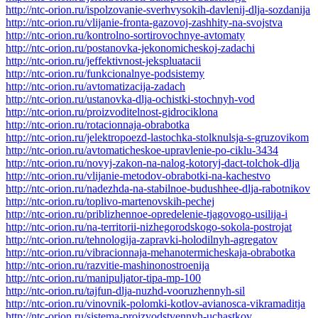
http://ntc-orion.ru/ispolzovanie-sverhvysokih-davlenij-dlja-sozdanija
http://ntc-orion.ru/vlijanie-fronta-gazovoj-zashhity-na-svojstva
http://ntc-orion.ru/kontrolno-sortirovochnye-avtomaty
http://ntc-orion.ru/postanovka-jekonomicheskoj-zadachi
http://ntc-orion.ru/jeffektivnost-jekspluatacii
http://ntc-orion.ru/funkcionalnye-podsistemy
http://ntc-orion.ru/avtomatizacija-zadach
http://ntc-orion.ru/ustanovka-dlja-ochistki-stochnyh-vod
http://ntc-orion.ru/proizvoditelnost-gidrociklona
http://ntc-orion.ru/rotacionnaja-obrabotka
http://ntc-orion.ru/jelektropoezd-lastochka-stolknulsja-s-gruzovikom
http://ntc-orion.ru/avtomaticheskoe-upravlenie-po-ciklu-3434
http://ntc-orion.ru/novyj-zakon-na-nalog-kotoryj-dact-tolchok-dlja
http://ntc-orion.ru/vlijanie-metodov-obrabotki-na-kachestvo
http://ntc-orion.ru/nadezhda-na-stabilnoe-budushhee-dlja-rabotnikov
http://ntc-orion.ru/toplivo-martenovskih-pechej
http://ntc-orion.ru/priblizhennoe-opredelenie-tjagovogo-usilija-i
http://ntc-orion.ru/na-territorii-nizhegorodskogo-sokola-postrojat
http://ntc-orion.ru/tehnologija-zapravki-holodilnyh-agregatov
http://ntc-orion.ru/vibracionnaja-mehanotermicheskaja-obrabotka
http://ntc-orion.ru/razvitie-mashinonostroenija
http://ntc-orion.ru/manipuljator-tipa-mp-100
http://ntc-orion.ru/tajfun-dlja-nuzhd-vooruzhennyh-sil
http://ntc-orion.ru/vinovnik-polomki-kotlov-avianosca-vikramaditja
http://ntc-orion.ru/sistema-proizvodstvennyh-uchastkov