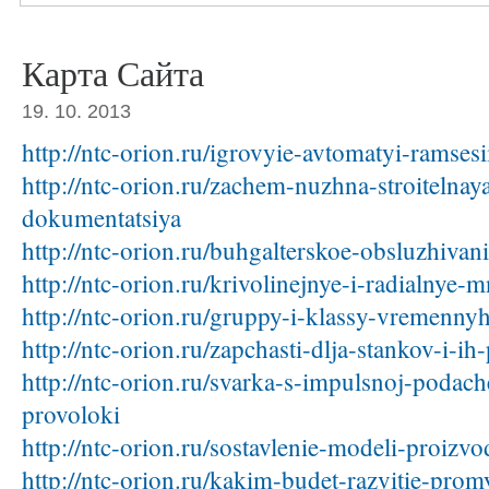
где приобрести грипперы по выгодной цене?
Карта Сайта
19. 10. 2013
http://ntc-orion.ru/igrovyie-avtomatyi-ramsesi
http://ntc-orion.ru/zachem-nuzhna-stroitelnay
dokumentatsiya
http://ntc-orion.ru/buhgalterskoe-obsluzhivan
http://ntc-orion.ru/krivolinejnye-i-radialnye-m
http://ntc-orion.ru/gruppy-i-klassy-vremennyh
http://ntc-orion.ru/zapchasti-dlja-stankov-i-ih
http://ntc-orion.ru/svarka-s-impulsnoj-podach
provoloki
http://ntc-orion.ru/sostavlenie-modeli-proizv
http://ntc-orion.ru/kakim-budet-razvitie-prom