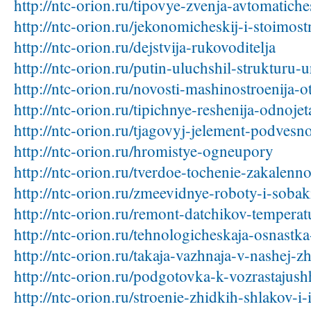
http://ntc-orion.ru/tipovye-zvenja-avtomatich
http://ntc-orion.ru/jekonomicheskij-i-stoimost
http://ntc-orion.ru/dejstvija-rukovoditelja
http://ntc-orion.ru/putin-uluchshil-strukturu
http://ntc-orion.ru/novosti-mashinostroenija-ot
http://ntc-orion.ru/tipichnye-reshenija-odnoj
http://ntc-orion.ru/tjagovyj-jelement-podves
http://ntc-orion.ru/hromistye-ogneupory
http://ntc-orion.ru/tverdoe-tochenie-zakalenn
http://ntc-orion.ru/zmeevidnye-roboty-i-sob
http://ntc-orion.ru/remont-datchikov-temperat
http://ntc-orion.ru/tehnologicheskaja-osnastka-
http://ntc-orion.ru/takaja-vazhnaja-v-nashej-zh
http://ntc-orion.ru/podgotovka-k-vozrastajush
http://ntc-orion.ru/stroenie-zhidkih-shlakov-i-