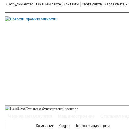
Сотрудничество
О нашем сайте
Контакты
Карта сайта
Карта сайта 2
Отзывы о букмекерской конторе
Где заказать новогоднее оформление витрин?
Чёрная металлургия
Машиностроение
Стальная ин
Можно ли доверять отзывам о работодателях?
Главная
Как выбрать щетку для болгарки?
Компании
Кадры
Новости индустрии