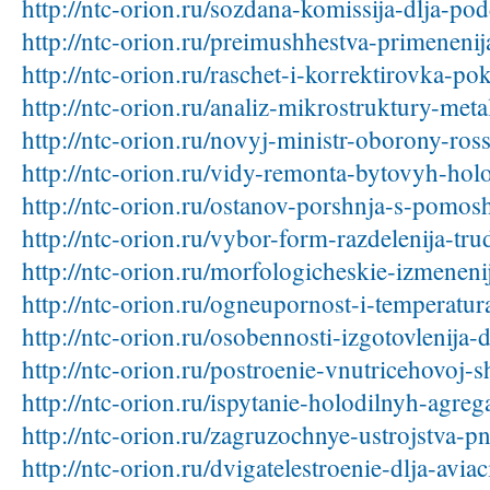
http://ntc-orion.ru/sozdana-komissija-dlja-po
http://ntc-orion.ru/preimushhestva-primeneni
http://ntc-orion.ru/raschet-i-korrektirovka-po
http://ntc-orion.ru/analiz-mikrostruktury-meta
http://ntc-orion.ru/novyj-ministr-oborony-ros
http://ntc-orion.ru/vidy-remonta-bytovyh-hol
http://ntc-orion.ru/ostanov-porshnja-s-pomos
http://ntc-orion.ru/vybor-form-razdelenija-tru
http://ntc-orion.ru/morfologicheskie-izmeneni
http://ntc-orion.ru/ogneupornost-i-temperatur
http://ntc-orion.ru/osobennosti-izgotovlenija-d
http://ntc-orion.ru/postroenie-vnutricehovoj-
http://ntc-orion.ru/ispytanie-holodilnyh-agre
http://ntc-orion.ru/zagruzochnye-ustrojstva-
http://ntc-orion.ru/dvigatelestroenie-dlja-avia