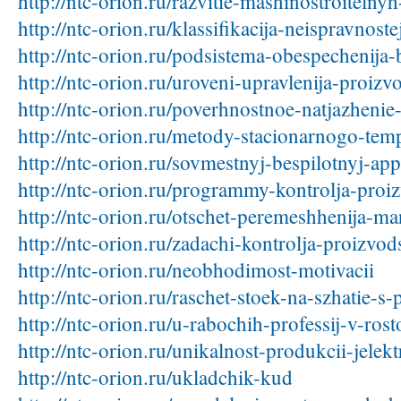
http://ntc-orion.ru/razvitie-mashinostroitelny
http://ntc-orion.ru/klassifikacija-neispravnost
http://ntc-orion.ru/podsistema-obespechenija
http://ntc-orion.ru/uroveni-upravlenija-proiz
http://ntc-orion.ru/poverhnostnoe-natjazhenie
http://ntc-orion.ru/metody-stacionarnogo-tem
http://ntc-orion.ru/sovmestnyj-bespilotnyj-appar
http://ntc-orion.ru/programmy-kontrolja-pro
http://ntc-orion.ru/otschet-peremeshhenija-ma
http://ntc-orion.ru/zadachi-kontrolja-proizvo
http://ntc-orion.ru/neobhodimost-motivacii
http://ntc-orion.ru/raschet-stoek-na-szhatie-
http://ntc-orion.ru/u-rabochih-professij-v-ros
http://ntc-orion.ru/unikalnost-produkcii-jelek
http://ntc-orion.ru/ukladchik-kud