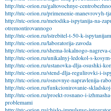
http://ntc-orion.ru/galtovochnye-centrobezhno
http://ntc-orion.ru/primenenie-manevrovyh-tj
http://ntc-orion.ru/metodika-ispytanija-na-zap
otremontirovannogo
http://ntc-orion.ru/istrebitel-t-50-k-ispytanija
http://ntc-orion.ru/laboratorija-zavoda
http://ntc-orion.ru/shema-lokalnogo-nagreva-de
http://ntc-orion.ru/unikalnyj-ledokol-s-kos
http://ntc-orion.ru/ustanovka-dlja-osushki-k
http://ntc-orion.ru/stend-dlja-regulirovki-i-is
http://ntc-orion.ru/osnovnye-napravlenija-rab
http://ntc-orion.ru/funkcionirovanie-skladskoj
http://ntc-orion.ru/proekt-rosnano-i-izhmasha-
problemami
http://ntc-orion.ru/chislo-impulsnye-integrator