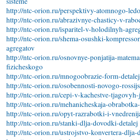
sisteme
http://ntc-orion.ru/perspektivy-atomnogo-led
http://ntc-orion.ru/abrazivnye-chasticy-v-rab
http://ntc-orion.ru/isparitel-v-holodilnyh-agre
http://ntc-orion.ru/shema-osushki-kompresso
agregatov
http://ntc-orion.ru/osnovnye-ponjatija-matema
fizicheskogo
http://ntc-orion.ru/mnogoobrazie-form-detalej
http://ntc-orion.ru/osobennosti-novogo-rossi
http://ntc-orion.ru/cepi-v-kachestve-tjagovyh
http://ntc-orion.ru/mehanicheskaja-obrabotka
http://ntc-orion.ru/opyt-razrabotki-i-vnedrenij
http://ntc-orion.ru/stanki-dlja-dovodki-detalej
http://ntc-orion.ru/ustrojstvo-konvertera-dlja