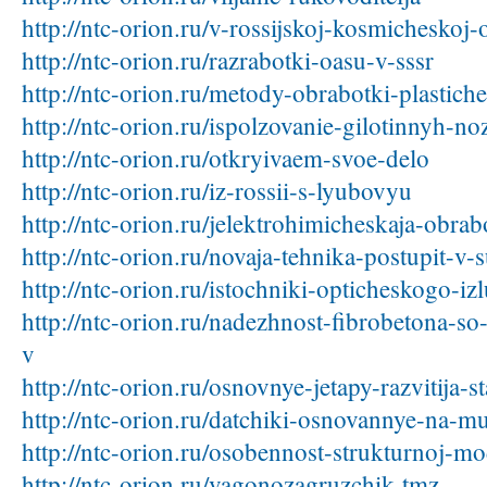
http://ntc-orion.ru/v-rossijskoj-kosmicheskoj-o
http://ntc-orion.ru/razrabotki-oasu-v-sssr
http://ntc-orion.ru/metody-obrabotki-plastic
http://ntc-orion.ru/ispolzovanie-gilotinnyh-no
http://ntc-orion.ru/otkryivaem-svoe-delo
http://ntc-orion.ru/iz-rossii-s-lyubovyu
http://ntc-orion.ru/jelektrohimicheskaja-obrab
http://ntc-orion.ru/novaja-tehnika-postupit-v
http://ntc-orion.ru/istochniki-opticheskogo-i
http://ntc-orion.ru/nadezhnost-fibrobetona-so
v
http://ntc-orion.ru/osnovnye-jetapy-razvitija-s
http://ntc-orion.ru/datchiki-osnovannye-na-m
http://ntc-orion.ru/osobennost-strukturnoj-m
http://ntc-orion.ru/vagonozagruzchik-tmz