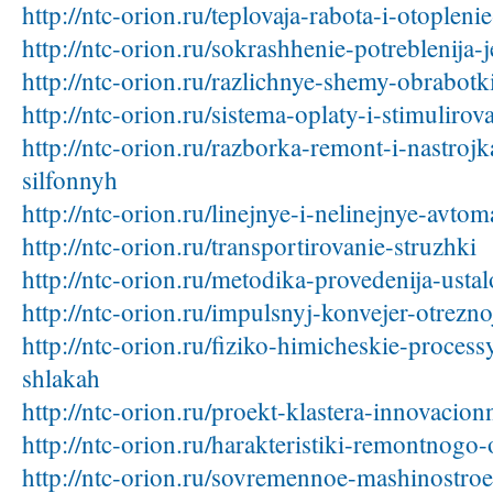
http://ntc-orion.ru/teplovaja-rabota-i-otoplen
http://ntc-orion.ru/sokrashhenie-potreblenija-j
http://ntc-orion.ru/razlichnye-shemy-obrabotki
http://ntc-orion.ru/sistema-oplaty-i-stimulirov
http://ntc-orion.ru/razborka-remont-i-nastro
silfonnyh
http://ntc-orion.ru/linejnye-i-nelinejnye-avto
http://ntc-orion.ru/transportirovanie-struzhki
http://ntc-orion.ru/metodika-provedenija-ustal
http://ntc-orion.ru/impulsnyj-konvejer-otrezno
http://ntc-orion.ru/fiziko-himicheskie-proces
shlakah
http://ntc-orion.ru/proekt-klastera-innovacio
http://ntc-orion.ru/harakteristiki-remontnogo-
http://ntc-orion.ru/sovremennoe-mashinostroe