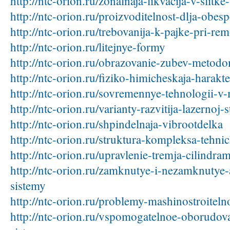
http://ntc-orion.ru/zonalnaja-likvacija-v-slitke
http://ntc-orion.ru/proizvoditelnost-dlja-obes
http://ntc-orion.ru/trebovanija-k-pajke-pri-re
http://ntc-orion.ru/litejnye-formy
http://ntc-orion.ru/obrazovanie-zubev-metodo
http://ntc-orion.ru/fiziko-himicheskaja-harakte
http://ntc-orion.ru/sovremennye-tehnologii-v
http://ntc-orion.ru/varianty-razvitija-lazernoj-s
http://ntc-orion.ru/shpindelnaja-vibrootdelka
http://ntc-orion.ru/struktura-kompleksa-tehni
http://ntc-orion.ru/upravlenie-tremja-cilindr
http://ntc-orion.ru/zamknutye-i-nezamknutye-
sistemy
http://ntc-orion.ru/problemy-mashinostroite
http://ntc-orion.ru/vspomogatelnoe-oborudova