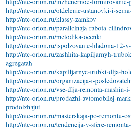
http://ntc-orion.ru/inzhenernoe-formirovanie-
http://ntc-orion.ru/otdelenie-ustanovki-i-sema
http://ntc-orion.ru/klassy-zamkov
http://ntc-orion.ru/parallelnaja-rabota-cilindro
http://ntc-orion.ru/metodika-ocenki
http://ntc-orion.ru/ispolzovanie-hladona-12-
http://ntc-orion.ru/zashhita-kapiljarnyh-trubo
agregatah
http://ntc-orion.ru/kapilljarnye-trubki-dlja-h
http://ntc-orion.ru/organizacija-i-posledovatel
http://ntc-orion.ru/vse-dlja-remonta-mashin-i-
http://ntc-orion.ru/prodazhi-avtomobilej-mar
prodolzhajut
http://ntc-orion.ru/masterskaja-po-remontu-os
http://ntc-orion.ru/tendencija-v-sfere-remont