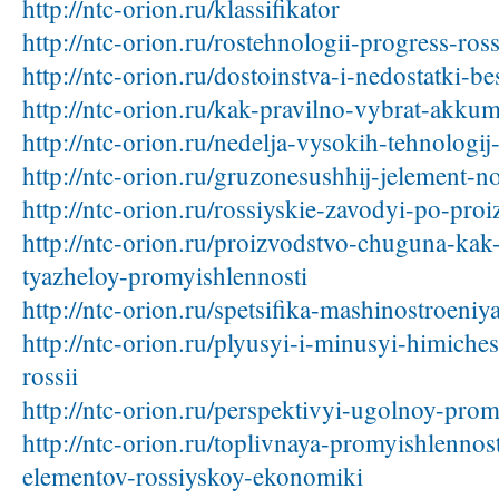
http://ntc-orion.ru/klassifikator
http://ntc-orion.ru/rostehnologii-progress-ross
http://ntc-orion.ru/dostoinstva-i-nedostatki-
http://ntc-orion.ru/kak-pravilno-vybrat-akkum
http://ntc-orion.ru/nedelja-vysokih-tehnologi
http://ntc-orion.ru/gruzonesushhij-jelement-no
http://ntc-orion.ru/rossiyskie-zavodyi-po-pro
http://ntc-orion.ru/proizvodstvo-chuguna-kak-
tyazheloy-promyishlennosti
http://ntc-orion.ru/spetsifika-mashinostroeniya
http://ntc-orion.ru/plyusyi-i-minusyi-himich
rossii
http://ntc-orion.ru/perspektivyi-ugolnoy-prom
http://ntc-orion.ru/toplivnaya-promyishlennos
elementov-rossiyskoy-ekonomiki