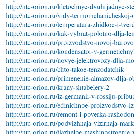
http://ntc-orion.ru/kletochnye-dvuhrjadnye-ste
http://ntc-orion.ru/vidy-termomehanicheskoj-
http://ntc-orion.ru/temperatura-zhidkoe-i-tver
http://ntc-orion.ru/kak-vybrat-polotno-dlja-le
http://ntc-orion.ru/proizvodstvo-novoj-burovo
http://ntc-orion.ru/kondensator-v-germetichn
http://ntc-orion.ru/novye-jelektrovozy-dlja-m
http://ntc-orion.ru/chto-takoe-tenzodatchik
http://ntc-orion.ru/primenenie-almazov-dlja-o
http://ntc-orion.ru/krany-shtabelery-2
http://ntc-orion.ru/iz-germanii-v-rossiju-prib
http://ntc-orion.ru/edinichnoe-proizvodstvo-iz
http://ntc-orion.ru/remont-i-poverka-rashod
http://ntc-orion.ru/podvizhnaja-vizirnaja-mar
http://ntc-orion.ru/tjazheloe-mashinostroenie-