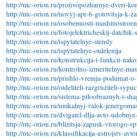
http://ntc-orion.ru/protivopozharnye-dveri-ko
http://ntc-orion.ru/novyj-apr-6-gotovitsja-k-z
http://ntc-orion.ru/osobennosti-mashinostroeni
http://ntc-orion.ru/fotojelektricheskij-datchik
http://ntc-orion.ru/ispytatelnye-stendy
http://ntc-orion.ru/ispytatelnye-otdelenija
http://ntc-orion.ru/konstrukcija-i-funkcii-nak
http://ntc-orion.ru/kontrolno-izmeritelnye-ma
http://ntc-orion.ru/prishlo-vremja-podumat-o
http://ntc-orion.ru/otdeliteli-razgruziteli-syp
http://ntc-orion.ru/sistema-piloobraznyh-i-s
http://ntc-orion.ru/unikalnyj-valok-jenergoma
http://ntc-orion.ru/dvigatel-dlja-avto-udobny
http://ntc-orion.ru/blizitsja-zapusk-vtorogo-s
http://ntc-orion.ru/klassifikacija-ustrojstv-av