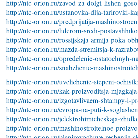
http://ntc-orion.ru/zavod-za-dolgi-lishen-go
http://ntc-orion.ru/ustanovka-dlja-tarirovki-k
http://ntc-orion.ru/predprijatija-mashinostroen
http://ntc-orion.ru/liderom-sredi-postavshhik
http://ntc-orion.ru/rossijskaja-armija-poka-ob
http://ntc-orion.ru/mazda-stremitsja-k-razra
http://ntc-orion.ru/opredelenie-ostatochnyh-na
http://ntc-orion.ru/snabzhenie-mashinostroit
http://ntc-orion.ru/uvelichenie-stepeni-ochistk
http://ntc-orion.ru/kak-proizvoditsja-mjagkaja
http://ntc-orion.ru/izgotavlivaem-shtampy-i-p
http://ntc-orion.ru/evropa-na-puti-k-soglash
http://ntc-orion.ru/jelektrohimicheskaja-zhidk
http://ntc-orion.ru/mashinostroitelnoe-proizv
http://ntc-orion.ru/planirovochnye-reshenija-s