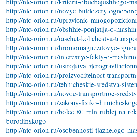
http://ntc-orion.ru/kriterii-obuchajushhego-ma
http://ntc-orion.ru/novye-buldozery-ogneborc
http://ntc-orion.ru/upravlenie-mnogopozicio
http://ntc-orion.ru/obshhie-ponjatija-o-mashin
http://ntc-orion.ru/raschet-kolichestva-transpo
http://ntc-orion.ru/hromomagnezitovye-ogne
http://ntc-orion.ru/interesnye-fakty-o-mashino
http://ntc-orion.ru/ustrojstva-ajerogravitacio
http://ntc-orion.ru/proizvoditelnost-transport
http://ntc-orion.ru/tehnicheskie-sredstva-siste
http://ntc-orion.ru/novoe-transportnoe-sredst
http://ntc-orion.ru/zakony-fiziko-himicheskog
http://ntc-orion.ru/bolee-80-mln-rublej-na-rek
borodinskogo
http://ntc-orion.ru/osobennosti-tjazhelogo-ma