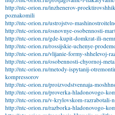
http://ntc-orion.ru/inzhenerov-proektirovshh
poznakomili
http://ntc-orion.ru/ustrojstvo-mashinostroite
http://ntc-orion.ru/osnovnye-osobennosti-ma
http://ntc-orion.ru/gde-kupit-domkrat-ili-nem
http://ntc-orion.ru/rossijskie-uchenye-prodem
http://ntc-orion.ru/vlijanie-formy-shhelevoj-
http://ntc-orion.ru/osobennosti-chyornoj-metal
http://ntc-orion.ru/metody-ispytanij-otremont
kompressorov
http://ntc-orion.ru/proizvodstvennaja-moshhn
http://ntc-orion.ru/proverka-hladonovogo-ko
http://ntc-orion.ru/v-krylovskom-razrabotali-
http://ntc-orion.ru/razborka-hladonovogo-ko