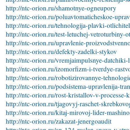
http://ntc-orion.ru/shamotnye-ogneupory
http://ntc-orion.ru/poluavtomaticheskoe-upra
http://ntc-orion.ru/tehnologija-plavki-otlichit
http://ntc-orion.ru/test-letuchej-vetroturbiny-o
http://ntc-orion.ru/upravlenie-proizvodstvenn
http://ntc-orion.ru/defekty-zadelki-stykov
http://ntc-orion.ru/vremjaimpulsnye-datchiki-
http://ntc-orion.ru/izomorfizm-i-tverdye-rastv
http://ntc-orion.ru/robotizirovannye-tehnolo
http://ntc-orion.ru/podsistema-upravlenija-tr
http://ntc-orion.ru/rost-kristallov-v-processe-kr
http://ntc-orion.ru/tjagovyj-raschet-skrebkov
http://ntc-orion.ru/kitaj-mirovoj-lider-mashino
http://ntc-orion.ru/zakazat-jenergoaudit
http://ntc-orion.ru/an-124-ruslan-snova-v-stro