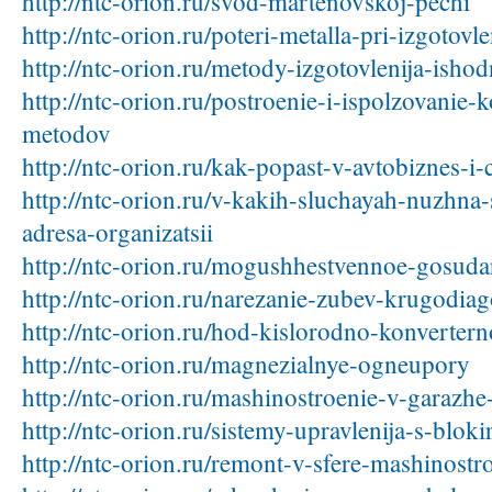
http://ntc-orion.ru/svod-martenovskoj-pechi
http://ntc-orion.ru/poteri-metalla-pri-izgotovle
http://ntc-orion.ru/metody-izgotovlenija-ish
http://ntc-orion.ru/postroenie-i-ispolzovanie
metodov
http://ntc-orion.ru/kak-popast-v-avtobiznes-i
http://ntc-orion.ru/v-kakih-sluchayah-nuzhn
adresa-organizatsii
http://ntc-orion.ru/mogushhestvennoe-gosuda
http://ntc-orion.ru/narezanie-zubev-krugodi
http://ntc-orion.ru/hod-kislorodno-konvertern
http://ntc-orion.ru/magnezialnye-ogneupory
http://ntc-orion.ru/mashinostroenie-v-garazh
http://ntc-orion.ru/sistemy-upravlenija-s-blok
http://ntc-orion.ru/remont-v-sfere-mashinostro