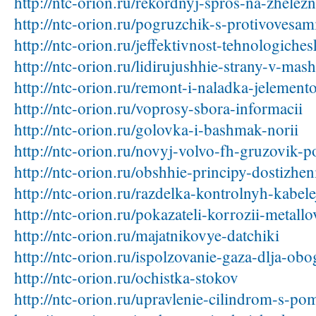
http://ntc-orion.ru/rekordnyj-spros-na-zhel
http://ntc-orion.ru/pogruzchik-s-protivovesam
http://ntc-orion.ru/jeffektivnost-tehnologiche
http://ntc-orion.ru/lidirujushhie-strany-v-mash
http://ntc-orion.ru/remont-i-naladka-jelement
http://ntc-orion.ru/voprosy-sbora-informacii
http://ntc-orion.ru/golovka-i-bashmak-norii
http://ntc-orion.ru/novyj-volvo-fh-gruzovik-p
http://ntc-orion.ru/obshhie-principy-dostizhe
http://ntc-orion.ru/razdelka-kontrolnyh-kabele
http://ntc-orion.ru/pokazateli-korrozii-metallo
http://ntc-orion.ru/majatnikovye-datchiki
http://ntc-orion.ru/ispolzovanie-gaza-dlja-obo
http://ntc-orion.ru/ochistka-stokov
http://ntc-orion.ru/upravlenie-cilindrom-s-p