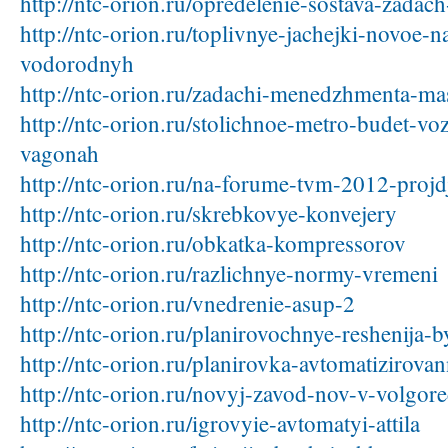
http://ntc-orion.ru/opredelenie-sostava-zadach
http://ntc-orion.ru/toplivnye-jachejki-novoe-n
vodorodnyh
http://ntc-orion.ru/zadachi-menedzhmenta-ma
http://ntc-orion.ru/stolichnoe-metro-budet-vo
vagonah
http://ntc-orion.ru/na-forume-tvm-2012-projd
http://ntc-orion.ru/skrebkovye-konvejery
http://ntc-orion.ru/obkatka-kompressorov
http://ntc-orion.ru/razlichnye-normy-vremeni
http://ntc-orion.ru/vnedrenie-asup-2
http://ntc-orion.ru/planirovochnye-reshenija
http://ntc-orion.ru/planirovka-avtomatizirov
http://ntc-orion.ru/novyj-zavod-nov-v-volgor
http://ntc-orion.ru/igrovyie-avtomatyi-attila